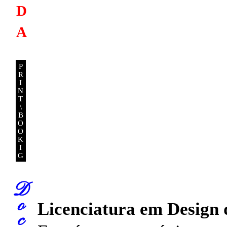
D
A
P
R
I
N
T
\
B
O
O
K
I
G
D
o
Licenciatura em Design 
c