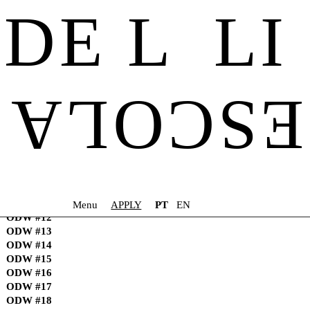
DE L LI
ODW #1
ODW #2
ESCOLA
ODW #3
ODW #4
ODW #5
ODW #6
ODW #7
ODW #8
ODW #9
ODW #10
ODW #11
Menu
APPLY
PT
EN
ODW #12
ODW #6: Languages of the Earth
ODW #13
ODW #14
16 – 20 Maio 2022
ODW #15
ODW #16
ODW #17
Na
OTHER DELLI WEEK: Languages of the Earth
os nossos
ODW #18
alunos de licenciatura irão reflectir sobre as ligações entre a