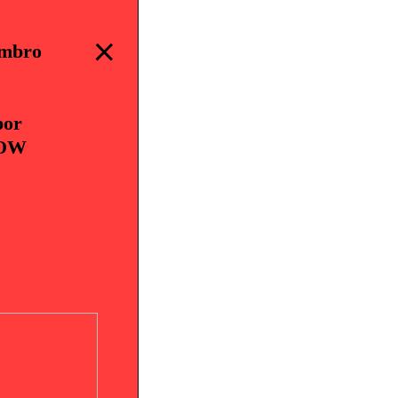

embro
por
OW