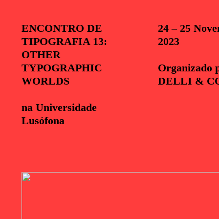
ENCONTRO DE
24 – 25 Nov
TIPOGRAFIA 13:
2023
OTHER
TYPOGRAPHIC
Organizado 
WORLDS
DELLI
&
C
na Universidade
Lusófona
A
G
E
N