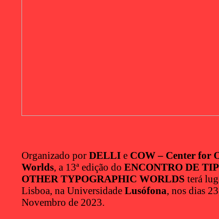
D
A
P
R
I
N
T
\
B
O
O
K
I
G
Organizado por
DELLI
e
COW
– Center for 
Worlds
, a 13ª edição do
ENCONTRO DE TI
D
OTHER TYPOGRAPHIC WORLDS
terá lu
Lisboa, na
Universidade
Lusófona
, nos dias 23
o
Novembro de 2023.
c